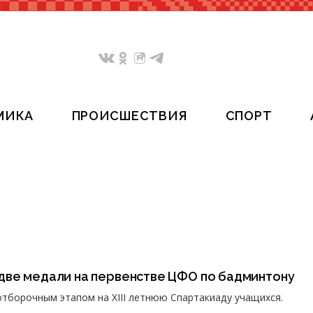
МИКА
ПРОИСШЕСТВИЯ
СПОРТ
две медали на первенстве ЦФО по бадминтону
отборочным этапом на XIII летнюю Спартакиаду учащихся.