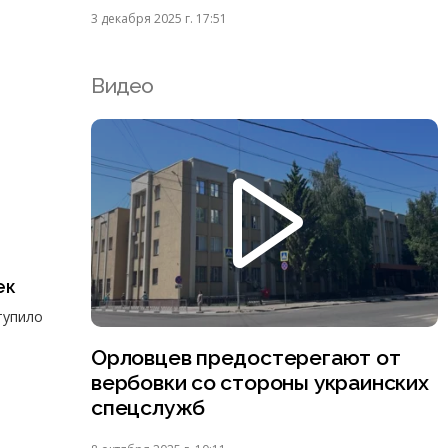
3 декабря 2025 г. 17:51
Видео
ек
тупило
Орловцев предостерегают от
вербовки со стороны украинских
спецслужб