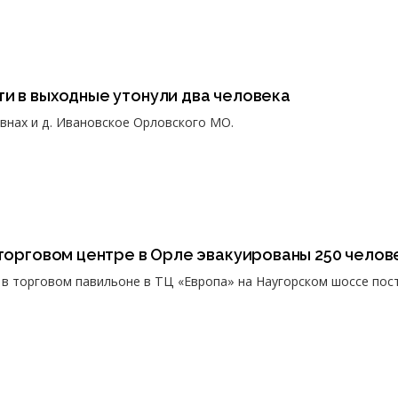
и в выходные утонули два человека
внах и д. Ивановское Орловского МО.
 торговом центре в Орле эвакуированы 250 челов
в торговом павильоне в ТЦ «Европа» на Наугорском шоссе пос