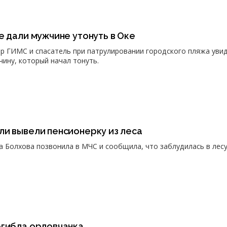
е дали мужчине утонуть в Оке
р ГИМС и спасатель при патрулировании городского пляжа уви
чину, который начал тонуть.
ли вывели пенсионерку из леса
 Болхова позвонила в МЧС и сообщила, что заблудилась в лес
огибла орловчанка