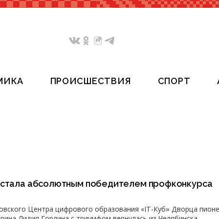
МИКА
ПРОИСШЕСТВИЯ
СПОРТ
 стала абсолютным победителем профконкурса
овского Центра цифрового образования «IT-Куб» Дворца пионе
арина Лидия Горлина с триумфом вернулась из Челябинска.