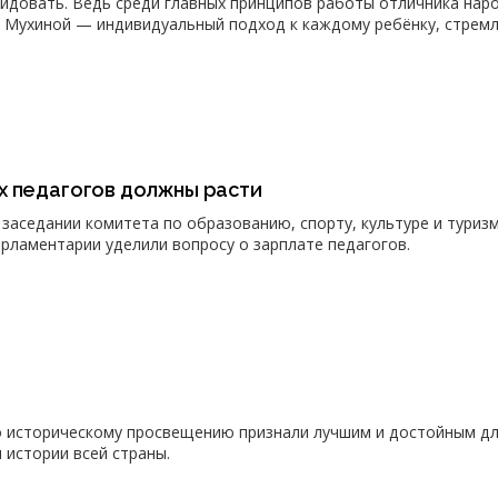
идовать. Ведь среди главных принципов работы отличника нар
 Мухиной — индивидуальный подход к каждому ребёнку, стрем
х педагогов должны расти
 заседании комитета по образованию, спорту, культуре и туриз
рламентарии уделили вопросу о зарплате педагогов.
о историческому просвещению признали лучшим и достойным д
 истории всей страны.