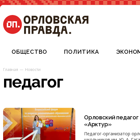
ОБЩЕСТВО
ПОЛИТИКА
ЭКОНО
Главная
Новости
педагог
Орловский педагог
«Арктур»
Педагог-организатор орл
школьников им. Ю. А. Гаг