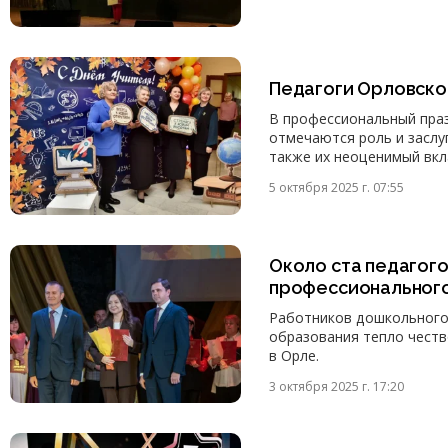
Педагоги Орловско
В профессиональный праз
отмечаются роль и заслуг
также их неоценимый вкл
5 октября 2025 г. 07:55
Около ста педагог
профессионального
Работников дошкольного
образования тепло честв
в Орле.
3 октября 2025 г. 17:20