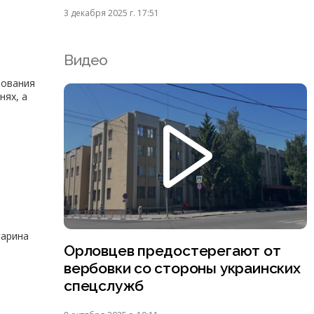
3 декабря 2025 г. 17:51
Видео
зования
нях, а
гарина
Орловцев предостерегают от
вербовки со стороны украинских
спецслужб