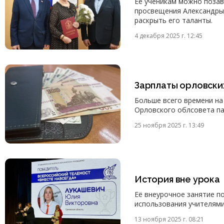
Её ученикам можно позав
просвещения Александры
раскрыть его таланты.
4 декабря 2025 г. 12:45
Зарплаты орловски
Больше всего времени на
Орловского облсовета па
25 ноября 2025 г. 13:49
История вне урока
Её внеурочное занятие п
использования учителями
13 ноября 2025 г. 08:21