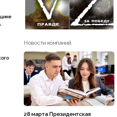
вщине
.
Новости компаний
кого
28 марта Президентская