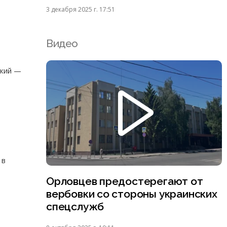
3 декабря 2025 г. 17:51
Видео
ский —
 в
Орловцев предостерегают от
вербовки со стороны украинских
спецслужб