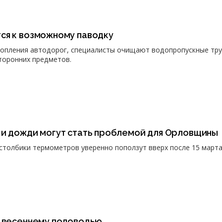
ся к возможному паводку
топления автодорог, специалисты очищают водопропускные тр
сторонних предметов.
 и дожди могут стать проблемой для Орловщины
 столбики термометров уверенно поползут вверх после 15 марта
к весеннему половодью