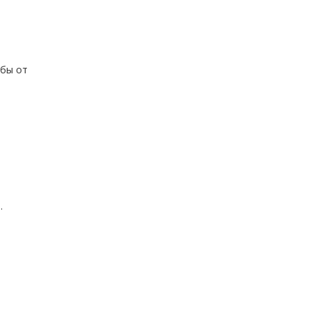
убы от
.