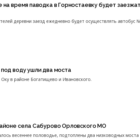
 на время паводка в Горностаевку будет заезжа
телей деревни заезд ежедневно будет осуществлять автобус 
под воду ушли два моста
з Оку в районе Богатищево и Ивановского.
районе села Сабурово Орловского МО
чалось весеннее половодье, подтоплены два низководных моста