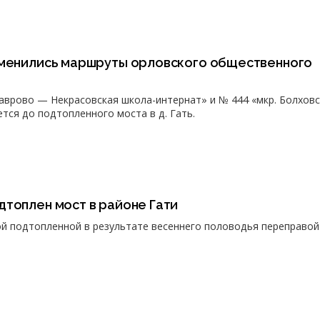
зменились маршруты орловского общественного
аврово — Некрасовская школа-интернат» и № 444 «мкр. Болхов
тся до подтопленного моста в д. Гать.
дтоплен мост в районе Гати
ой подтопленной в результате весеннего половодья переправой