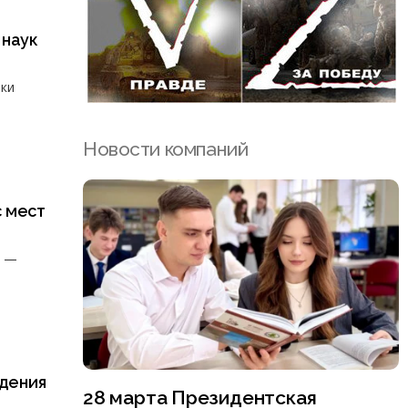
 наук
тки
Новости компаний
 мест
а —
едения
28 марта Президентская