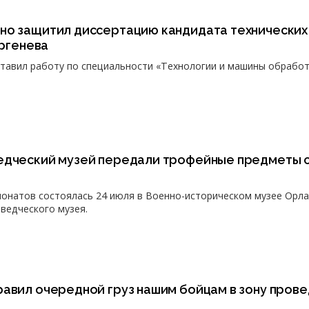
но защитил диссертацию кандидата технических
ургенева
тавил работу по специальности «Технологии и машины обрабо
едческий музей передали трофейные предметы с
понатов состоялась 24 июля в Военно-историческом музее Орл
ведческого музея.
равил очередной груз нашим бойцам в зону пров