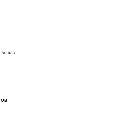
й вошло
нов