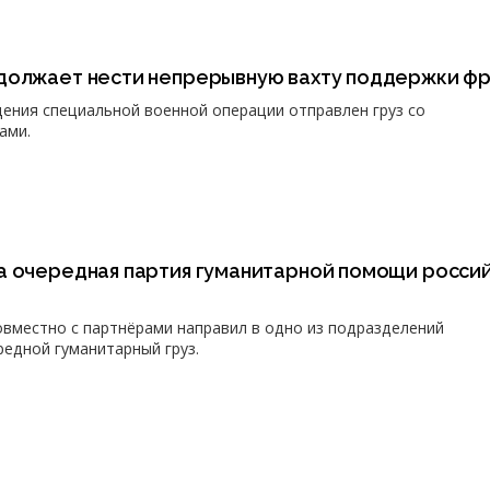
должает нести непрерывную вахту поддержки ф
едения специальной военной операции отправлен груз со
ами.
а очередная партия гуманитарной помощи росси
совместно с партнёрами направил в одно из подразделений
едной гуманитарный груз.