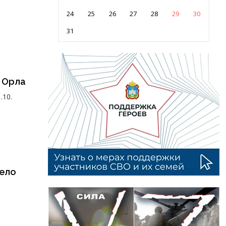
24
25
26
27
28
29
30
31
е Орла
.10.
дело