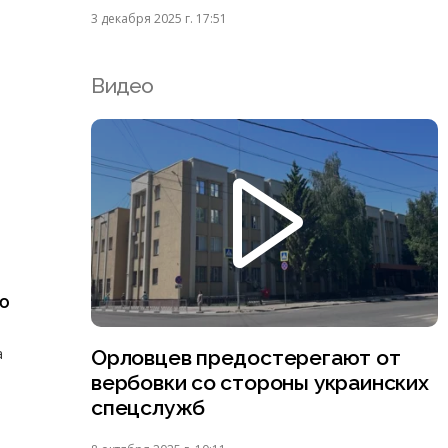
3 декабря 2025 г. 17:51
Видео
ю
а
Орловцев предостерегают от
вербовки со стороны украинских
спецслужб