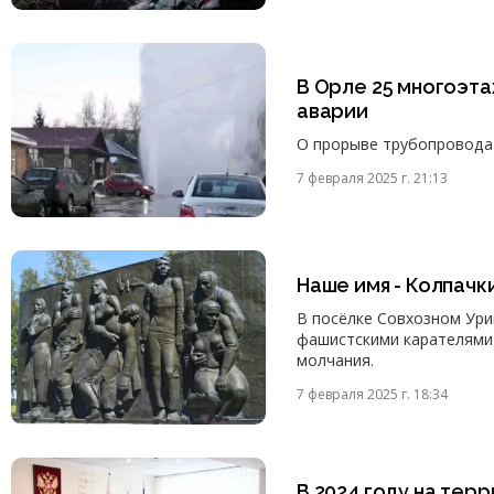
В Орле 25 многоэта
аварии
О прорыве трубопровода 
7 февраля 2025 г. 21:13
Наше имя - Колпачк
В посёлке Совхозном Ури
фашистскими карателями 
молчания.
7 февраля 2025 г. 18:34
В 2024 году на тер