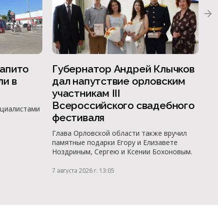
апито
Губернатор Андрей Клычков
С
ли в
дал напутствие орловским
г
участникам III
п
Всероссийского свадебного
л
ециалистами
фестиваля
Уг
от
Глава Орловской области также вручил
«С
памятные подарки Егору и Елизавете
Ноздриным, Сергею и Ксении Бохоновым.
7 а
7 августа 2026 г. 13:05