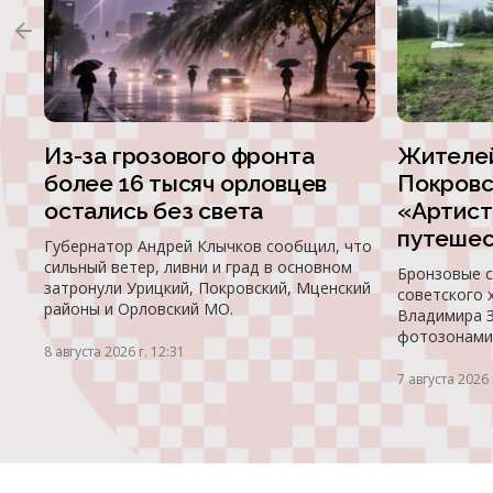
Из-за грозового фронта
Жителей
более 16 тысяч орловцев
Покровс
остались без света
«Артист
путешес
Губернатор Андрей Клычков сообщил, что
сильный ветер, ливни и град в основном
Бронзовые с
затронули Урицкий, Покровский, Мценский
советского 
районы и Орловский МО.
Владимира З
фотозонами
8 августа 2026 г. 12:31
7 августа 2026 