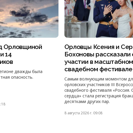
ад Орловщиной
Орловцы Ксения и Сер
и 14
Бохоновы рассказали 
иков
участии в масштабно
свадебном фестивале
регионе дважды была
тная опасность.
Самым волнующим моментом дл
орловских участников III Всерос
свадебного фестиваля «Россия. 
сердца» стала регистрация брак
десятками других пар.
2:18
8 августа 2026 г. 09:08