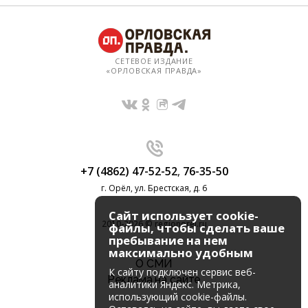
СЕТЕВОЕ ИЗДАНИЕ
«ОРЛОВСКАЯ ПРАВДА»
+7 (4862) 47-52-52
,
76-35-50
г. Орёл, ул. Брестская, д. 6
Сайт использует cookie-
2010-2026 © regionorel.ru
файлы, чтобы сделать ваше
пребывание на нем
максимально удобным
О СМИ
К cайту подключен сервис веб-
Реклама на сайте
аналитики Яндекс. Метрика,
использующий cookie-файлы.