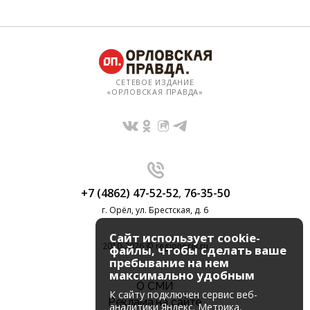
СЕТЕВОЕ ИЗДАНИЕ
«ОРЛОВСКАЯ ПРАВДА»
+7 (4862) 47-52-52
,
76-35-50
г. Орёл, ул. Брестская, д. 6
Сайт использует cookie-
2010-2026 © regionorel.ru
файлы, чтобы сделать ваше
пребывание на нем
максимально удобным
О СМИ
К cайту подключен сервис веб-
Реклама на сайте
аналитики Яндекс. Метрика,