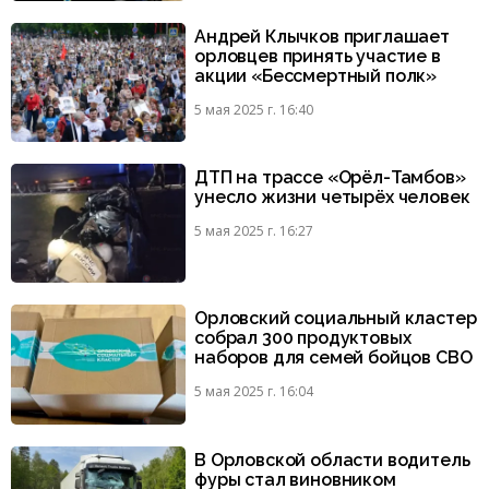
Андрей Клычков приглашает
орловцев принять участие в
акции «Бессмертный полк»
5 мая 2025 г. 16:40
ДТП на трассе «Орёл-Тамбов»
унесло жизни четырёх человек
5 мая 2025 г. 16:27
Орловский социальный кластер
собрал 300 продуктовых
наборов для семей бойцов СВО
5 мая 2025 г. 16:04
В Орловской области водитель
фуры стал виновником