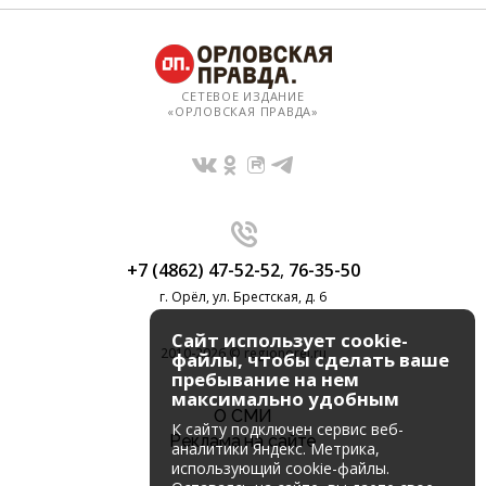
СЕТЕВОЕ ИЗДАНИЕ
«ОРЛОВСКАЯ ПРАВДА»
+7 (4862) 47-52-52
,
76-35-50
г. Орёл, ул. Брестская, д. 6
Сайт использует cookie-
2010-2026 © regionorel.ru
файлы, чтобы сделать ваше
пребывание на нем
максимально удобным
О СМИ
К cайту подключен сервис веб-
Реклама на сайте
аналитики Яндекс. Метрика,
использующий cookie-файлы.