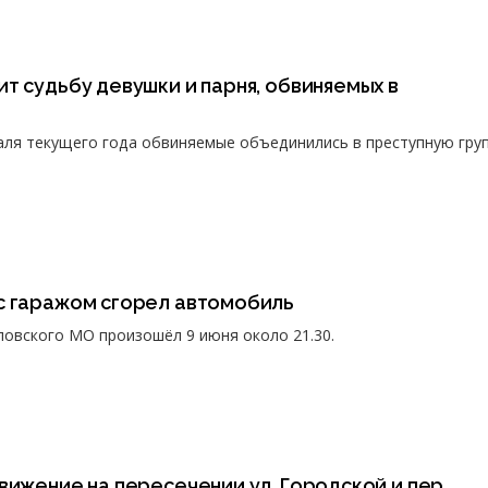
т судьбу девушки и парня, обвиняемых в
раля текущего года обвиняемые объединились в преступную груп
с гаражом сгорел автомобиль
ловского МО произошёл 9 июня около 21.30.
вижение на пересечении ул. Городской и пер.