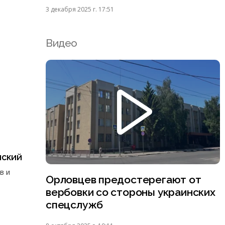
3 декабря 2025 г. 17:51
Видео
нский
в и
Орловцев предостерегают от
вербовки со стороны украинских
спецслужб