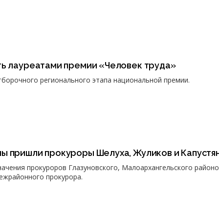
ть лауреатами премии «Человек труда»
тборочного регионального этапа национальной премии.
ы пришли прокуроры Шелуха, Жуликов и Капустя
начения прокуроров Глазуновского, Малоархангельского районо
ежрайонного прокурора.