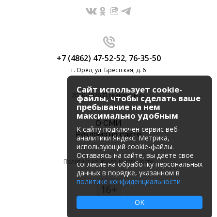
+7 (4862) 47-52-52
,
76-35-50
г. Орёл, ул. Брестская, д. 6
Сайт использует cookie-
2010-2026 © regionorel.ru
файлы, чтобы сделать ваше
пребывание на нем
максимально удобным
О СМИ
К cайту подключен сервис веб-
Реклама на сайте
аналитики Яндекс. Метрика,
использующий cookie-файлы.
Оставаясь на сайте, вы даете свое
Политика конфиденциальности
согласие на обработку персональных
данных в порядке, указанном в
политике конфиденциальности
16+
OK