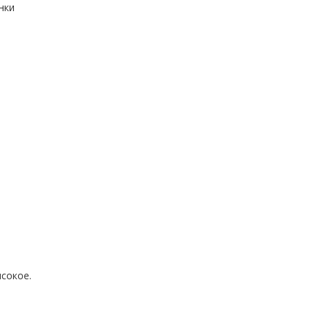
нки
сокое.