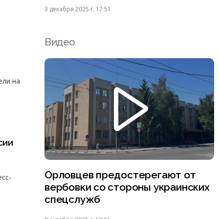
3 декабря 2025 г. 17:51
Видео
ели на
сии
Орловцев предостерегают от
есс-
вербовки со стороны украинских
спецслужб