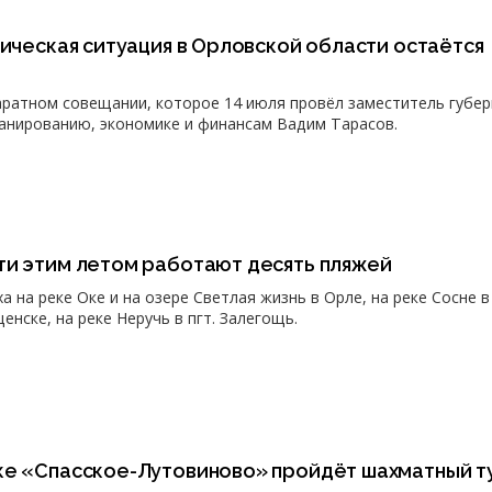
тическая ситуация в Орловской области остаётся
аратном совещании, которое 14 июля провёл заместитель губе
анированию, экономике и финансам Вадим Тарасов.
ти этим летом работают десять пляжей
а на реке Оке и на озере Светлая жизнь в Орле, на реке Сосне в
енске, на реке Неручь в пгт. Залегощь.
ке «Спасское-Лутовиново» пройдёт шахматный т