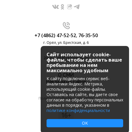
+7 (4862) 47-52-52
,
76-35-50
г. Орёл, ул. Брестская, д. 6
Сайт использует cookie-
2010-2026 © regionorel.ru
файлы, чтобы сделать ваше
пребывание на нем
максимально удобным
О СМИ
К cайту подключен сервис веб-
Реклама на сайте
аналитики Яндекс. Метрика,
использующий cookie-файлы.
Оставаясь на сайте, вы даете свое
Политика конфиденциальности
согласие на обработку персональных
данных в порядке, указанном в
политике конфиденциальности
16+
OK