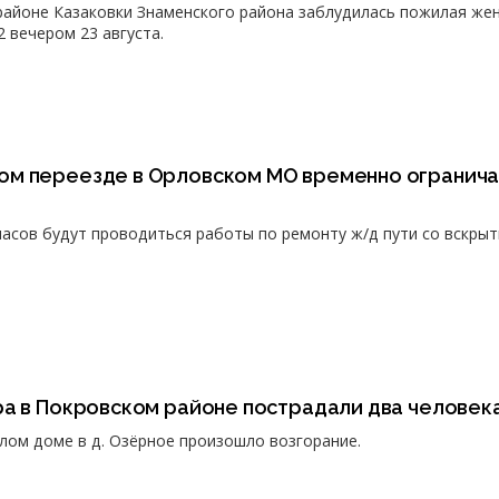
районе Казаковки Знаменского района заблудилась пожилая же
 вечером 23 августа.
м переезде в Орловском МО временно огранича
7 часов будут проводиться работы по ремонту ж/д пути со вскры
ра в Покровском районе пострадали два человек
илом доме в д. Озёрное произошло возгорание.