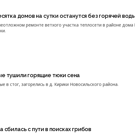
есятка домов на сутки останутся без горячей вод
еотложном ремонте ветхого участка теплосети в районе дома
ки.
е тушили горящие тюки сена
ые в стог, загорелись в д. Кирики Новосильского района.
 сбилась с пути в поисках грибов