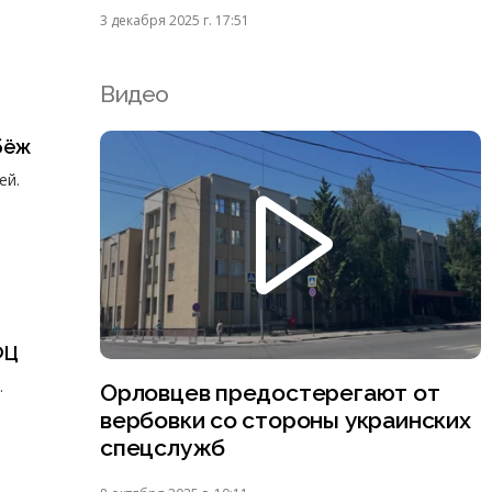
3 декабря 2025 г. 17:51
Видео
бёж
ей.
ФЦ
.
Орловцев предостерегают от
вербовки со стороны украинских
спецслужб