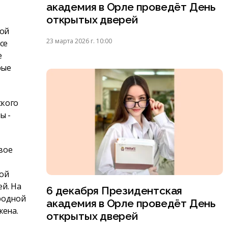
академия в Орле проведёт День
открытых дверей
ной
23 марта 2026 г. 10:00
се
е
рые
ского
ы -
вое
лой
й. На
6 декабря Президентская
родной
академия в Орле проведёт День
жена.
открытых дверей