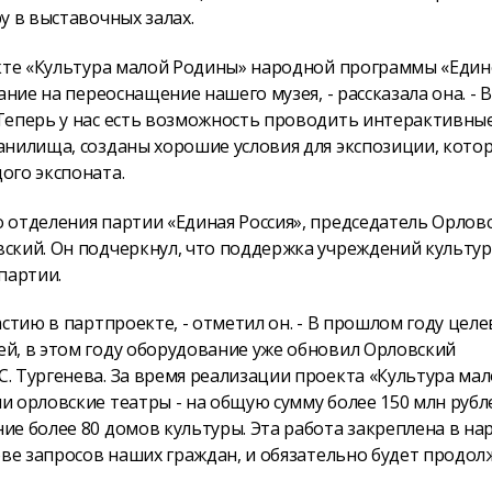
у в выставочных залах.
екте «Культура малой Родины» народной программы «Еди
ние на переоснащение нашего музея, - рассказала она. - В
Теперь у нас есть возможность проводить интерактивны
анилища, созданы хорошие условия для экспозиции, кото
ого экспоната.
 отделения партии «Единая Россия», председатель Орлов
ский. Он подчеркнул, что поддержка учреждений культур
партии.
стию в партпроекте, - отметил он. - В прошлом году целе
й, в этом году оборудование уже обновил Орловский
. Тургенева. За время реализации проекта «Культура ма
 орловские театры - на общую сумму более 150 млн рубле
ие более 80 домов культуры. Эта работа закреплена в на
ове запросов наших граждан, и обязательно будет продол