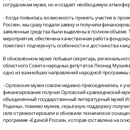
сотрудникам музея, но и создаёт необходимую атмосфер
- Когда появилась возможность принять участие в про
России», мы сразу подали заявку и получили финансирова
заявленные средства были выделены в полном объёме. 
мероприятия, обеспечена качественная работа фондохр
помогают подчеркнуть особенности и достоинства кажд
В обновлённом музее побывал секретарь регионального
областного Совета народных депутатов Леонид Музалев
одно из важнейших направлений народной программы 
- Орловские музеи совсем недавно присоединились к уча
финансирование получил Орловский краеведческий музе
объединённый государственный литературный музей И.С
Родины», помимо музеев, серьёзную поддержку получили
селе отремонтировали и обновили техническое оснащен
программе «Единой России», которая составлена на осн