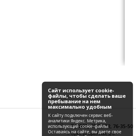
Сайт использует cookie-
файлы, чтобы сделать ваше
пребывание на нем
максимально удобным
К cайту подключен сервис веб-
аналитики Яндекс. Метрика,
+7 (4862) 47-52-52
,
76-35-50
использующий cookie-файлы.
Оставаясь на сайте, вы даете свое
г. Орёл, ул. Брестская, д. 6