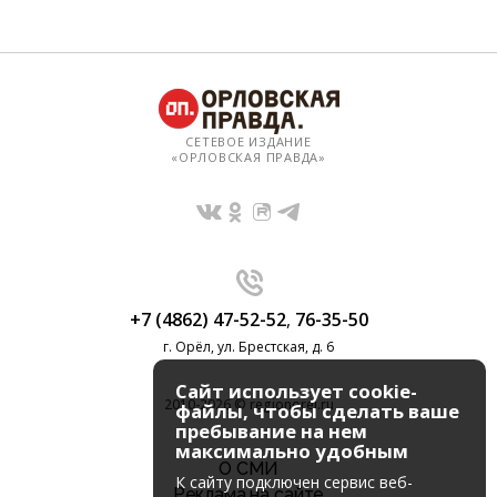
СЕТЕВОЕ ИЗДАНИЕ
«ОРЛОВСКАЯ ПРАВДА»
+7 (4862) 47-52-52
,
76-35-50
г. Орёл, ул. Брестская, д. 6
Сайт использует cookie-
2010-2026 © regionorel.ru
файлы, чтобы сделать ваше
пребывание на нем
максимально удобным
О СМИ
К cайту подключен сервис веб-
Реклама на сайте