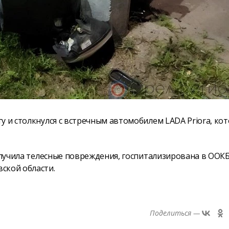
у и столкнулся с встречным автомобилем LADA Priora, ко
олучила телесные повреждения, госпитализирована в ООКБ,
ской области.
Поделиться —