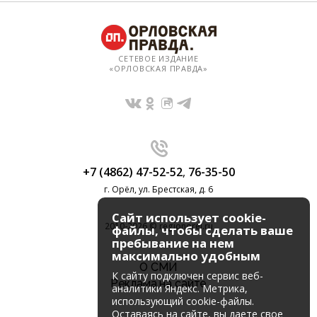
СЕТЕВОЕ ИЗДАНИЕ
«ОРЛОВСКАЯ ПРАВДА»
+7 (4862) 47-52-52
,
76-35-50
г. Орёл, ул. Брестская, д. 6
Сайт использует cookie-
2010-2026 © regionorel.ru
файлы, чтобы сделать ваше
пребывание на нем
максимально удобным
О СМИ
К cайту подключен сервис веб-
Реклама на сайте
аналитики Яндекс. Метрика,
использующий cookie-файлы.
Оставаясь на сайте, вы даете свое