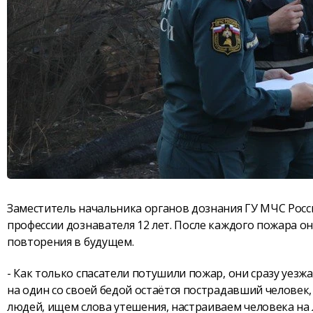
Заместитель начальника органов дознания ГУ МЧС Рос
профессии дознавателя 12 лет. После каждого пожара о
повторения в будущем.
- Как только спасатели потушили пожар, они сразу уезж
на один со своей бедой остаётся пострадавший человек,
людей, ищем слова утешения, настраиваем человека на