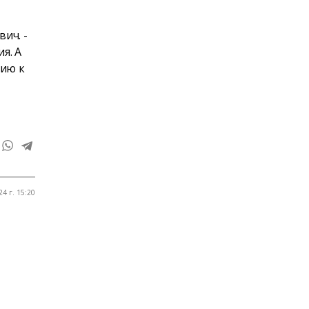
ич. -
я. А
нию к
4 г. 15:20