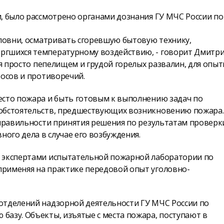
, было рассмотрено органами дознания ГУ МЧС России по
оловни, осматривать сгоревшую бытовую технику,
ргшихся температурному воздействию, - говорит Дмитр
ся просто пепелищем и грудой горелых развалин, для опы
росов и противоречий.
есто пожара и быть готовым к выполнению задач по
 обстоятельств, предшествующих возникновению пожара.
 правильности принятия решения по результатам проверк
ного дела в случае его возбуждения.
с экспертами испытательной пожарной лаборатории по
применяя на практике передовой опыт уголовно-
отделений надзорной деятельности ГУ МЧС России по
базу. Объекты, изъятые с места пожара, поступают в