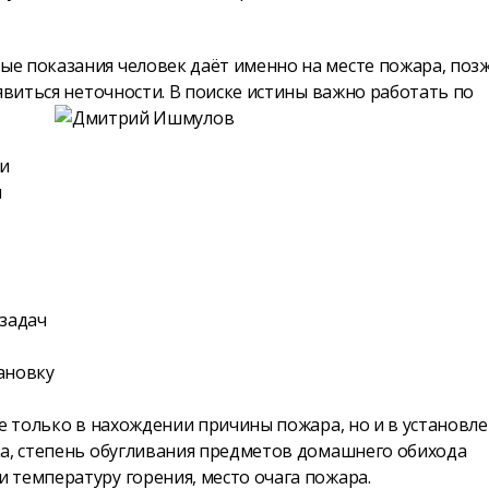
е показания человек даёт именно на месте пожара, поз
явиться неточности. В поиске истины
важно работать по
и
и
 задач
ановку
не только в нахождении причины пожара, но и в установл
ка, степень обугливания предметов домашнего обихода
 температуру горения, место очага пожара.