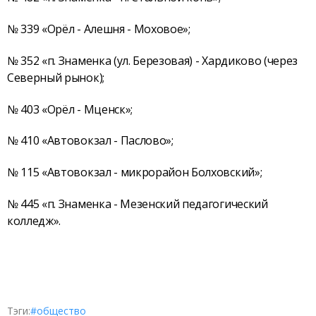
№ 339 «Орёл - Алешня - Моховое»;
№ 352 «п. Знаменка (ул. Березовая) - Хардиково (через
Северный рынок);
№ 403 «Орёл - Мценск»;
№ 410 «Автовокзал - Паслово»;
№ 115 «Автовокзал - микрорайон Болховский»;
№ 445 «п. Знаменка - Мезенский педагогический
колледж».
Тэги:
#общество