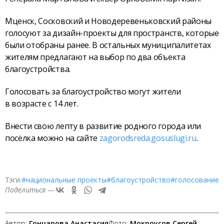
Мценск, Сосковский и Новодеревеньковский районы
голосуют за дизайн-проекты для пространств, которые
были отобраны ранее. В остальных муниципалитетах
жителям предлагают на выбор по два объекта
благоустройства.
Голосовать за благоустройство могут жители
в возрасте с 14 лет.
Внести свою лепту в развитие родного города или
посёлка можно на сайте
zagorodsreda.gosuslugi.ru
.
Тэги:
#национальные проекты
#благоустройство
#голосование
Поделиться —
Автор:
Гончарова Анастасия
Фото:
Мокроусов Сергей