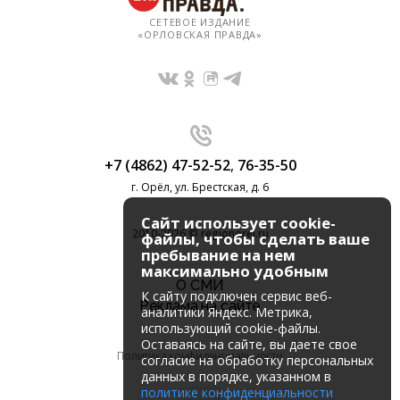
СЕТЕВОЕ ИЗДАНИЕ
«ОРЛОВСКАЯ ПРАВДА»
+7 (4862) 47-52-52
,
76-35-50
г. Орёл, ул. Брестская, д. 6
Сайт использует cookie-
2010-2026 © regionorel.ru
файлы, чтобы сделать ваше
пребывание на нем
максимально удобным
О СМИ
К cайту подключен сервис веб-
Реклама на сайте
аналитики Яндекс. Метрика,
использующий cookie-файлы.
Оставаясь на сайте, вы даете свое
Политика конфиденциальности
согласие на обработку персональных
данных в порядке, указанном в
политике конфиденциальности