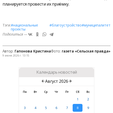
планируется провести их приёмку.
Тэги:
#национальные
#благоустройство
#муниципалитет
проекты
Поделиться —
Автор:
Гапонова Кристина
Фото:
газета «Сельская правда»
9 июня 2026 г. 13:15
Календарь новостей
Август 2026
Пн
Вт
Ср
Чт
Пт
Сб
Вс
1
2
3
4
5
6
7
8
9