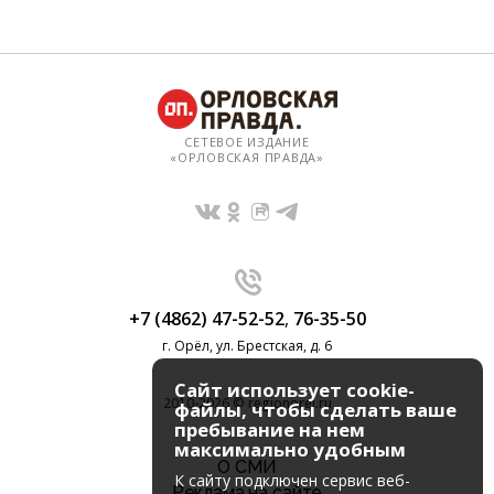
СЕТЕВОЕ ИЗДАНИЕ
«ОРЛОВСКАЯ ПРАВДА»
+7 (4862) 47-52-52
,
76-35-50
г. Орёл, ул. Брестская, д. 6
Сайт использует cookie-
2010-2026 © regionorel.ru
файлы, чтобы сделать ваше
пребывание на нем
максимально удобным
О СМИ
К cайту подключен сервис веб-
Реклама на сайте