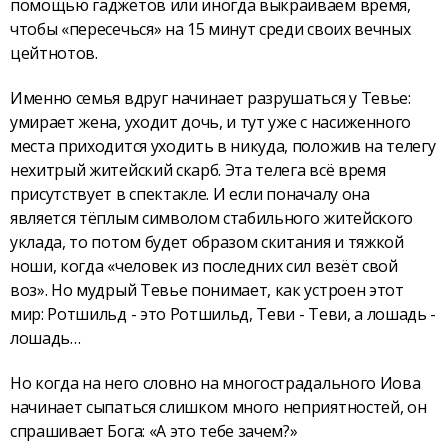
помощью гаджетов или иногда выкраиваем время,
чтобы «пересечься» на 15 минут среди своих вечных
цейтнотов.
Именно семья вдруг начинает разрушаться у Тевье:
умирает жена, уходит дочь, и тут уже с насиженного
места приходится уходить в никуда, положив на телегу
нехитрый житейский скарб. Эта телега всё время
присутствует в спектакле. И если поначалу она
является тёплым символом стабильного житейского
уклада, то потом будет образом скитания и тяжкой
ноши, когда «человек из последних сил везёт свой
воз». Но мудрый Тевье понимает, как устроен этот
мир: Ротшильд - это Ротшильд, Теви - Теви, а лошадь -
лошадь…
Но когда на него словно на многострадального Иова
начинает сыпаться слишком много неприятностей, он
спрашивает Бога: «А это тебе зачем?»