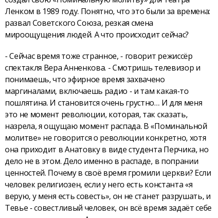
Ленком в 1989 году. Понятно, что это были за времена:
развал Советского Союза, резкая смена
мироощущения людей. А что происходит сейчас?
- Сейчас время тоже странное, - говорит режиссёр
спектакля Вера Анненкова. - Смотришь телевизор и
понимаешь, что эфирное время захвачено
маргиналами, включаешь радио - и там какая-то
пошлятина. И становится очень грустно… И для меня
это не момент революции, которая, так сказать,
назрела, я ощущаю момент распада. В «Поминальной
молитве» не говорится о революции конкретно, хотя
она приходит в Анатовку в виде студента Перчика, но
дело не в этом. Дело именно в распаде, в попрании
ценностей. Почему в своё время громили церкви? Если
человек религиозен, если у него есть константа «я
верую, у меня есть совесть», он не станет разрушать, и
Тевье - совестливый человек, он всё время задаёт себе