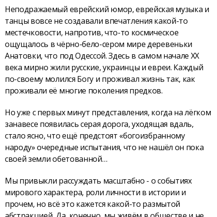
Неподражаемый еврейский юмор, еврейская музыка и
танцы вовсе не создавали впечатления какой-то
местечковости, напротив, что-то космическое
ощущалось в чёрно-бело-сером мире деревеньки
Анатовки, что под Одессой. Здесь в самом начале XX
века мирно жили русские, украинцы и евреи. Каждый
по-своему молился Богу и проживал жизнь так, как
проживали её многие поколения предков.
Но уже с первых минут представления, когда на лёгком
занавесе появилась серая дорога, уходящая вдаль,
стало ясно, что ещё предстоят «богоизбранному
народу» очередные испытания, что не нашёл он пока
своей земли обетованной…
Мы привыкли рассуждать масштабно - о событиях
мирового характера, роли личности в истории и
прочем, но всё это кажется какой-то размытой
абстракцией. Да, конечно, мы живём в обществе и не