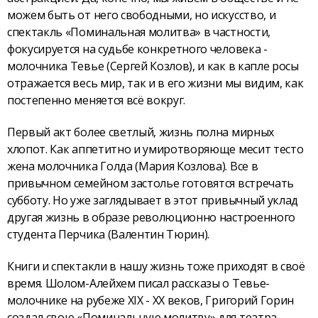
можем быть от него свободными, но искусство, и
спектакль «Поминальная молитва» в частности,
фокусируется на судьбе конкретного человека -
молочника Тевье (Сергей Козлов), и как в капле росы
отражается весь мир, так и в его жизни мы видим, как
постепенно меняется всё вокруг.
Первый акт более светлый, жизнь полна мирных
хлопот. Как аппетитно и умиротворяюще месит тесто
жена молочника Голда (Мария Козлова). Все в
привычном семейном застолье готовятся встречать
субботу. Но уже заглядывает в этот привычный уклад
другая жизнь в образе революционно настроенного
студента Перчика (Валентин Тюрин).
Книги и спектакли в нашу жизнь тоже приходят в своё
время. Шолом-Алейхем писал рассказы о Тевье-
молочнике на рубеже XIX - XX веков, Григорий Горин
создал свою «Поминальную молитву» для театра