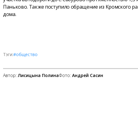
Паньково. Также поступило обращение из Кромского ра
дома.
Тэги:
#общество
Автор:
Лисицына Полина
Фото:
Андрей Сасин