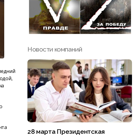
Новости компаний
следний
водой,
на
о
нта
28 марта Президентская
.