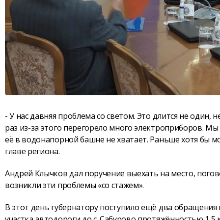
- У нас давняя проблема со светом. Это длится не один, н
раз из-за этого перегорело много электроприборов. Мы у
её в водонапорной башне не хватает. Раньше хотя бы мо
главе региона.
Андрей Клычков дал поручение выехать на место, погово
возникли эти проблемы «со стажем».
В этот день губернатору поступило ещё два обращения
участка автодороги до с. Сабурово протяжённостью 1,5