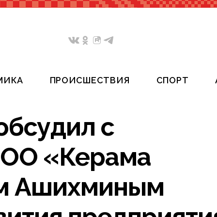
МИКА
ПРОИСШЕСТВИЯ
СПОРТ
обсудил с
ООО «Керама
м Ашихминым
вития предприяти