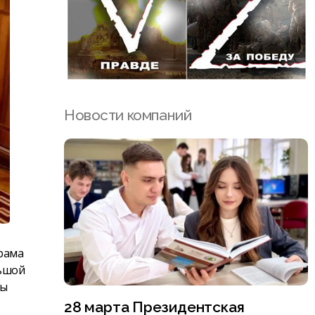
Новости компаний
рама
льшой
сы
28 марта Президентская