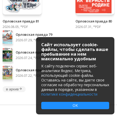
Орловская правда 81
Орловская правда 80
2026.08.05, *PDF
2026.07.31, *PDF
Орловская правда 79
2026.07.29, *PDF
Сайт использует cookie-
файлы, чтобы сделать ваше
Орловская правда 78
пребывание на нем
2026.07.24, *PDF
максимально удобным
К cайту подключен сервис веб-
Орловская правда 77
аналитики Яндекс. Метрика,
использующий cookie-файлы.
2026.07.22, *PDF
Оставаясь на сайте, вы даете свое
согласие на обработку персональных
в архив
данных в порядке, указанном в
политике конфиденциальности
OK