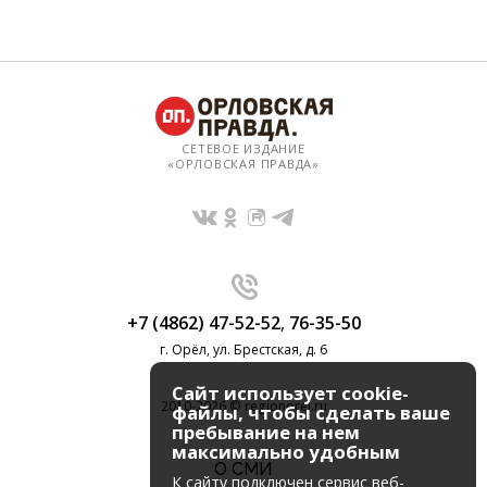
СЕТЕВОЕ ИЗДАНИЕ
«ОРЛОВСКАЯ ПРАВДА»
+7 (4862) 47-52-52
,
76-35-50
г. Орёл, ул. Брестская, д. 6
Сайт использует cookie-
2010-2026 © regionorel.ru
файлы, чтобы сделать ваше
пребывание на нем
максимально удобным
О СМИ
К cайту подключен сервис веб-