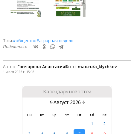
Тэги:
#общество
#аграрная неделя
Поделиться —
Автор:
Гончарова Анастасия
Фото:
max.ru/a_klychkov
1 июля 2026 г. 15:18
Календарь новостей
Август 2026
Пн
Вт
Ср
Чт
Пт
Сб
Вс
1
2
3
4
5
6
7
8
9