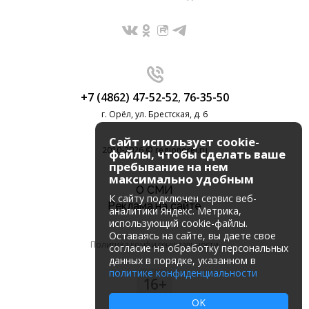
+7 (4862) 47-52-52
,
76-35-50
г. Орёл, ул. Брестская, д. 6
Сайт использует cookie-
2010-2026 © regionorel.ru
файлы, чтобы сделать ваше
пребывание на нем
максимально удобным
О СМИ
К cайту подключен сервис веб-
Реклама на сайте
аналитики Яндекс. Метрика,
использующий cookie-файлы.
Оставаясь на сайте, вы даете свое
Политика конфиденциальности
согласие на обработку персональных
данных в порядке, указанном в
политике конфиденциальности
16+
OK