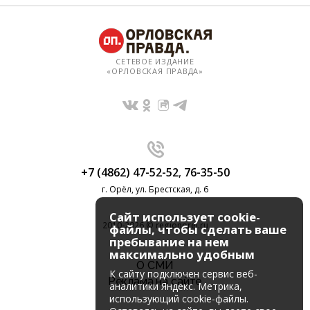
СЕТЕВОЕ ИЗДАНИЕ
«ОРЛОВСКАЯ ПРАВДА»
+7 (4862) 47-52-52
,
76-35-50
г. Орёл, ул. Брестская, д. 6
Сайт использует cookie-
2010-2026 © regionorel.ru
файлы, чтобы сделать ваше
пребывание на нем
максимально удобным
О СМИ
К cайту подключен сервис веб-
Реклама на сайте
аналитики Яндекс. Метрика,
использующий cookie-файлы.