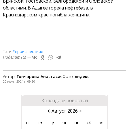
Брянской, Ростовской, Белгородской и Орловской
областями. В Адыгее горела нефтебаза, в
Краснодарском крае погибла женщина.
Тэги:
#происшествия
Поделиться —
Автор:
Гончарова Анастасия
Фото:
яндекс
20 июня 2024 г. 09:30
Календарь новостей
Август 2026
Пн
Вт
Ср
Чт
Пт
Сб
Вс