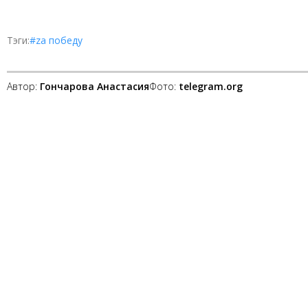
Тэги:
#zа победу
Автор:
Гончарова Анастасия
Фото:
telegram.org