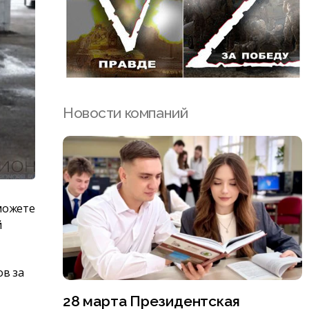
Новости компаний
можете
й
ов за
28 марта Президентская