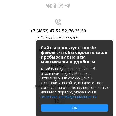
+7 (4862) 47-52-52
,
76-35-50
г. Орёл, ул. Брестская, д. 6
Сайт использует cookie-
2010-2026 © regionorel.ru
файлы, чтобы сделать ваше
пребывание на нем
максимально удобным
О СМИ
К cайту подключен сервис веб-
Реклама на сайте
аналитики Яндекс. Метрика,
использующий cookie-файлы.
Оставаясь на сайте, вы даете свое
Политика конфиденциальности
согласие на обработку персональных
данных в порядке, указанном в
политике конфиденциальности
16+
OK