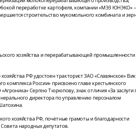
дернизации молокоперерабатывающего производства,
лубокой переработке картофеля, компании «МЭЗ ЮНЭКО» 
вершается строительство мукомольного комбината и зер
ельского хозяйства и перерабатывающей промышленности
 хозяйства РФ удостоен тракторист ЗАО «Славянское» Ви
о комплекса России» присвоено главе крестьянского
 «Агроника» Сергею Тюрюпову, знак отличия «За заслуги 
генерального директора по управлению персоналом
Шатохина.
кого хозяйства РФ, почётные грамоты и благодарности
 Совета народных депутатов.