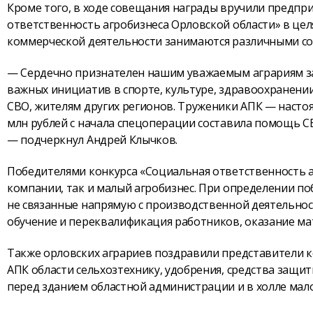
Кроме того, в ходе совещания награды вручили предпр
ответственность агробизнеса Орловской области» в це
коммерческой деятельности занимаются различными с
— Сердечно признателен нашим уважаемым аграриям за
важных инициатив в спорте, культуре, здравоохранени
СВО, жителям других регионов. Труженики АПК — насто
млн рублей с начала спецоперации составила помощь 
— подчеркнул Андрей Клычков.
Победителями конкурса «Социальная ответственность а
компании, так и малый агробизнес. При определении п
не связанные напрямую с производственной деятельнос
обучение и переквалификация работников, оказание м
Также орловских аграриев поздравили представители 
АПК области сельхозтехнику, удобрения, средства защи
перед зданием областной администрации и в холле мал