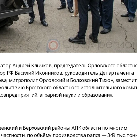
атор Андрей Клычков, председатель Орловского областн
тор РФ Василий Иконников, руководитель Департамента
ева, митрополит Орловский и Болховский Тихон, замести
овольствию Брестского областного исполнительного коми
хозпредприятий, аграрной науки и образования.
венский и Верховский районы. АПК области по многим
частности, по объёму производства рапса — 349 тыс. тон