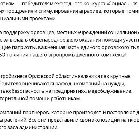
иятиям — победителям ежегодного конкурса «Социальная
лях поощрения и стимулирования аграриев, которые пом
оциальными проектами.
 поддержку орловцев, местных учреждений социальной 
и, за вклад в общенародное дело оказания помощи участ
ящие патриоты, важнейшая часть единого орловского тыла
СВО по линии нашего агропромышленного комплекса!
гробизнеса Орловской области» являются как крупные
обедителя оцениваются расходы компаний на нужды,
тью: безопасность на предприятиях, медобслуживание,
атериальной помощи работникам.
компаний-партнёров, которые производят и поставляют 
ты растений. Все они представили свои экспозиции на пл
ого зала администрации.