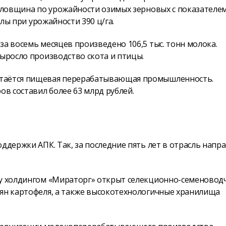
Орловщина по урожайности озимых зерновых с показателе
клы при урожайности 390 ц/га.
за восемь месяцев произведено 106,5 тыс. тонн молока.
выросло производство скота и птицы.
стаётся пищевая перерабатывающая промышленность.
ов составил более 63 млрд рублей.
ддержки АПК. Так, за последние пять лет в отрасль напр
ду холдингом «Мираторг» открыт селекционно-семеновод
мян картофеля, а также высокотехнологичные хранилища