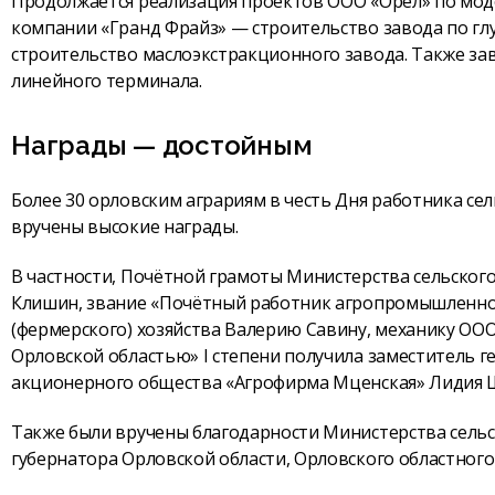
Продолжается реализация проектов ООО «Орёл» по мо
компании «Гранд Фрайз» — строительство завода по г
строительство маслоэкстракционного завода. Также за
линейного терминала.
Награды — достойным
Более 30 орловским аграриям в честь Дня работника с
вручены высокие награды.
В частности, Почётной грамоты Министерства сельского
Клишин, звание «Почётный работник агропромышленног
(фермерского) хозяйства Валерию Савину, механику ООО
Орловской областью» I степени получила заместитель 
акционерного общества «Агрофирма Мценская» Лидия 
Также были вручены благодарности Министерства сельс
губернатора Орловской области, Орловского областного