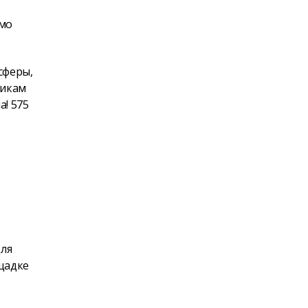
имо
сферы,
никам
! 575
для
ощадке