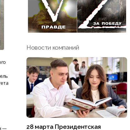
Новости компаний
ого
тель
тета
28 марта Президентская
н —