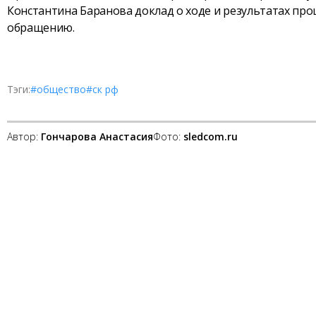
Константина Баранова доклад о ходе и результатах пр
обращению.
Тэги:
#общество
#ск рф
Автор:
Гончарова Анастасия
Фото:
sledcom.ru