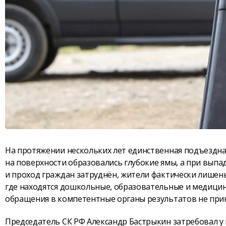
На протяжении нескольких лет единственная подъездная
на поверхности образовались глубокие ямы, а при вып
и проход граждан затруднён, жители фактически лишены
где находятся дошкольные, образовательные и медицин
обращения в компетентные органы результатов не прин
Председатель СК РФ Александр Бастрыкин затребовал у и