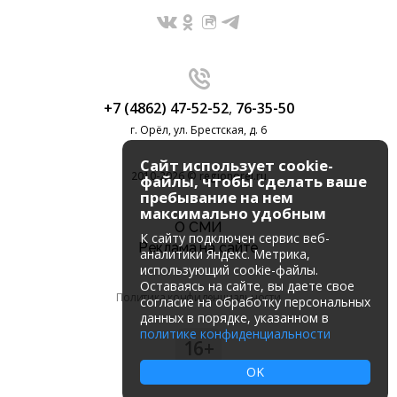
+7 (4862) 47-52-52
,
76-35-50
г. Орёл, ул. Брестская, д. 6
Сайт использует cookie-
2010-2026 © regionorel.ru
файлы, чтобы сделать ваше
пребывание на нем
максимально удобным
О СМИ
К cайту подключен сервис веб-
Реклама на сайте
аналитики Яндекс. Метрика,
использующий cookie-файлы.
Оставаясь на сайте, вы даете свое
Политика конфиденциальности
согласие на обработку персональных
данных в порядке, указанном в
политике конфиденциальности
16+
OK