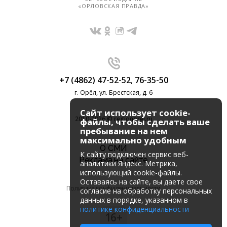
«ОРЛОВСКАЯ ПРАВДА»
+7 (4862) 47-52-52
,
76-35-50
г. Орёл, ул. Брестская, д. 6
Сайт использует cookie-
2010-2026 © regionorel.ru
файлы, чтобы сделать ваше
пребывание на нем
максимально удобным
О СМИ
К cайту подключен сервис веб-
Реклама на сайте
аналитики Яндекс. Метрика,
использующий cookie-файлы.
Оставаясь на сайте, вы даете свое
Политика конфиденциальности
согласие на обработку персональных
данных в порядке, указанном в
политике конфиденциальности
16+