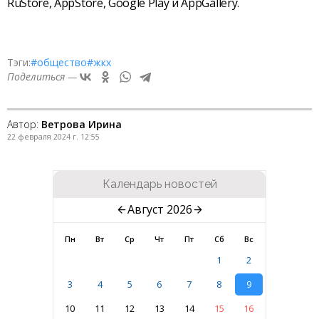
RuStore, AppStore, Google Play и AppGallery.
Тэги:
#общество
#жкх
Поделиться —
Автор:
Ветрова Ирина
22 февраля 2024 г. 12:55
Календарь новостей
Август 2026
Пн
Вт
Ср
Чт
Пт
Сб
Вс
1
2
3
4
5
6
7
8
9
10
11
12
13
14
15
16