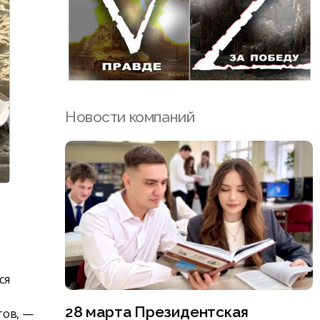
Новости компаний
е
ся
Р
28 марта Президентская
тов, —