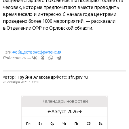
общения старшего поколения. Их посещают более ста
человек, которые предпочитают вместе проводить
время весело и интересно. С начала года центрами
проведено более 1000 мероприятий, — рассказали
в Отделении СФР по Орловской области.
Тэги:
#общество
#сфр
#пенсия
Поделиться —
Автор:
Трубин Александр
Фото:
sfr.gov.ru
20 октября 2025 г. 13:09
Календарь новостей
Август 2026
Пн
Вт
Ср
Чт
Пт
Сб
Вс