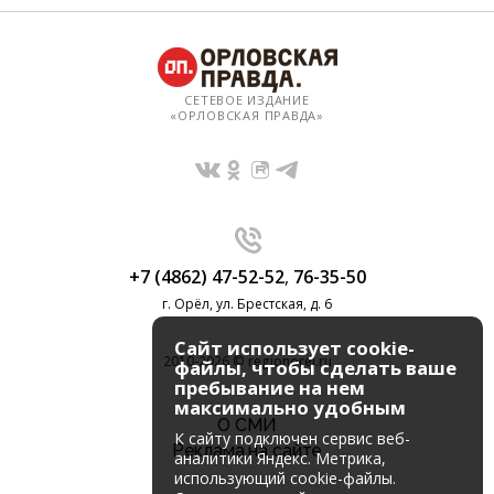
СЕТЕВОЕ ИЗДАНИЕ
«ОРЛОВСКАЯ ПРАВДА»
+7 (4862) 47-52-52
,
76-35-50
г. Орёл, ул. Брестская, д. 6
Сайт использует cookie-
2010-2026 © regionorel.ru
файлы, чтобы сделать ваше
пребывание на нем
максимально удобным
О СМИ
К cайту подключен сервис веб-
Реклама на сайте
аналитики Яндекс. Метрика,
использующий cookie-файлы.