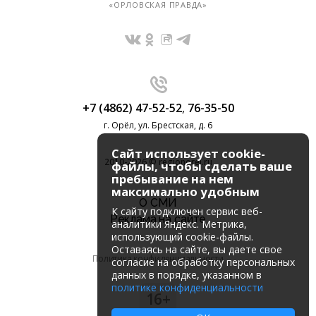
«ОРЛОВСКАЯ ПРАВДА»
+7 (4862) 47-52-52
,
76-35-50
г. Орёл, ул. Брестская, д. 6
Сайт использует cookie-
2010-2026 © regionorel.ru
файлы, чтобы сделать ваше
пребывание на нем
максимально удобным
О СМИ
К cайту подключен сервис веб-
Реклама на сайте
аналитики Яндекс. Метрика,
использующий cookie-файлы.
Оставаясь на сайте, вы даете свое
Политика конфиденциальности
согласие на обработку персональных
данных в порядке, указанном в
политике конфиденциальности
16+