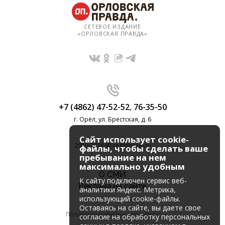
СЕТЕВОЕ ИЗДАНИЕ
«ОРЛОВСКАЯ ПРАВДА»
+7 (4862) 47-52-52
,
76-35-50
г. Орёл, ул. Брестская, д. 6
Сайт использует cookie-
2010-2026 © regionorel.ru
файлы, чтобы сделать ваше
пребывание на нем
максимально удобным
О СМИ
К cайту подключен сервис веб-
Реклама на сайте
аналитики Яндекс. Метрика,
использующий cookie-файлы.
Оставаясь на сайте, вы даете свое
Политика конфиденциальности
согласие на обработку персональных