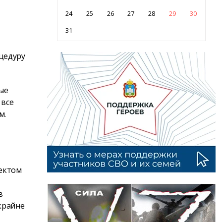
24
25
26
27
28
29
30
31
цедуру
ные
 все
м.
пектом
в
крайне