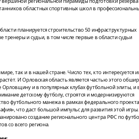
оду вершиной региональной пирамиды подготовки резерва
итанников областных спортивных школ в профессиональн
области планируется строительство 50 инфраструктурных
 тренеры и судьи, в том числе первые в области судьи
мире, так и в нашей стране. Число тех, кто интересуется и
растёт. И Орловская область является частью этого обши
е Орловщину и в популярных клубах футбольной элиты, и 
внимание детскому футболу, строятся и модернизируются
ьство футбольного манежа в рамках федерального проект
фия», что даст большой импульс для развития этой игры.
ланировано создание регионального центра РФС по футбо
ов со всего региона.
ии: