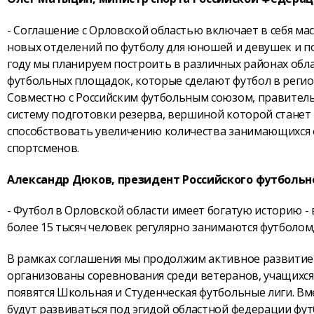
- Соглашение с Орловской областью включает в себя м
новых отделений по футболу для юношей и девушек и п
году мы планируем построить в различных районах обла
футбольных площадок, которые сделают футбол в регио
Совместно с Российским футбольным союзом, правител
систему подготовки резерва, вершиной которой станет 
способствовать увеличению количества занимающихся 
спортсменов.
Александр Дюков, президент Российского футбольно
- Футбол в Орловской области имеет богатую историю - 
более 15 тысяч человек регулярно занимаются футболо
В рамках соглашения мы продолжим активное развитие м
организованы соревнования среди ветеранов, учащихс
появятся Школьная и Студенческая футбольные лиги. В
будут развиваться под эгидой областной федерации фут