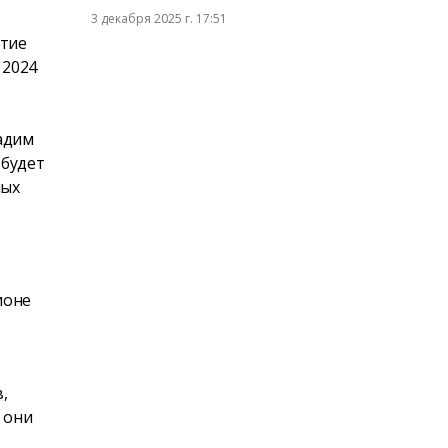
3 декабря 2025 г. 17:51
ытие
 2024
адим
 будет
ных
ионе
,
 они