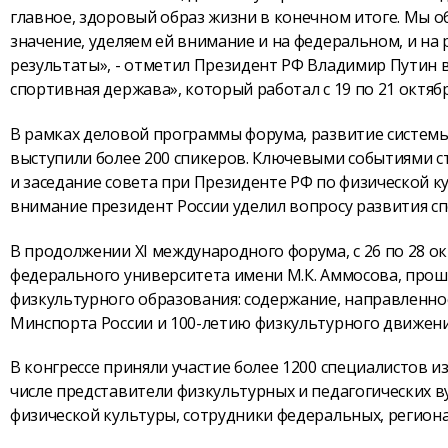
главное, здоровый образ жизни в конечном итоге. Мы о
значение, уделяем ей внимание и на федеральном, и на 
результаты», - отметил Президент РФ Владимир Путин в
спортивная держава», который работал с 19 по 21 октябр
В рамках деловой программы форума, развитие системы 
выступили более 200 спикеров. Ключевыми событиями ст
и заседание совета при Президенте РФ по физической к
внимание президент России уделил вопросу развития с
В продолжении XI международного форума, с 26 по 28 окт
федерального университета имени М.К. Аммосова, про
физкультурного образования: содержание, направленно
Минспорта России и 100-летию физкультурного движения 
В конгрессе приняли участие более 1200 специалистов из
числе представители физкультурных и педагогических в
физической культуры, сотрудники федеральных, регион