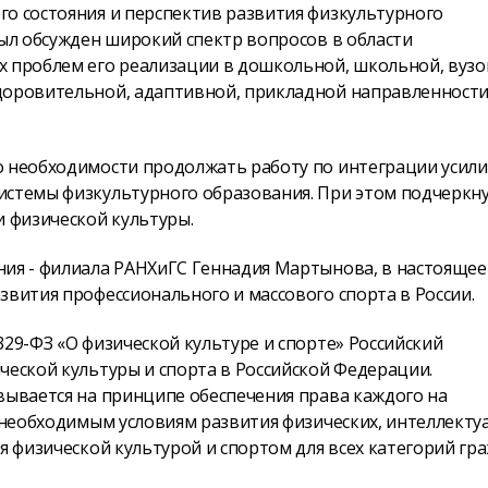
го состояния и перспектив развития физкультурного
Был обсужден широкий спектр вопросов в области
х проблем его реализации в дошкольной, школьной, вузо
здоровительной, адаптивной, прикладной направленност
о необходимости продолжать работу по интеграции усил
истемы физкультурного образования. При этом подчеркн
 физической культуры.
ния - филиала РАНХиГС Геннадия Мартынова, в настоящее
звития профессионального и массового спорта в России.
329-ФЗ «О физической культуре и спорте» Российский
ческой культуры и спорта в Российской Федерации.
вывается на принципе обеспечения права каждого на
к необходимым условиям развития физических, интеллект
я физической культурой и спортом для всех категорий гр