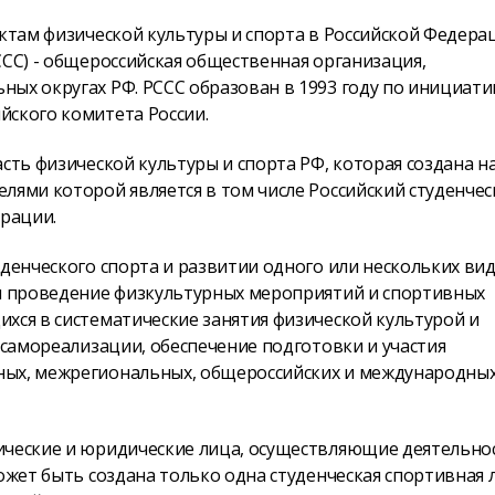
ектам физической культуры и спорта в Российской Федера
ССС) - общероссийская общественная организация,
ных округах РФ. РССС образован в 1993 году по инициати
йского комитета России.
сть физической культуры и спорта РФ, которая создана н
лями которой является в том числе Российский студенче
рации.
уденческого спорта и развитии одного или нескольких ви
 и проведение физкультурных мероприятий и спортивных
хся в систематические занятия физической культурой и
 самореализации, обеспечение подготовки и участия
ных, межрегиональных, общероссийских и международны
ические и юридические лица, осуществляющие деятельно
ожет быть создана только одна студенческая спортивная л