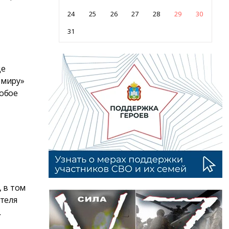
24
25
26
27
28
29
30
31
де
 миру»
собое
, в том
ителя
.