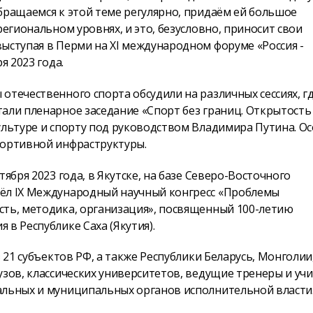
бращаемся к этой теме регулярно, придаём ей большое
региональном уровнях, и это, безусловно, приносит свои
ыступая в Перми на XI международном форуме «Россия -
я 2023 года.
отечественного спорта обсудили на различных сессиях, г
али пленарное заседание «Спорт без границ. Открытость
ультуре и спорту под руководством Владимира Путина. О
портивной инфраструктуры.
ября 2023 года, в Якутске, на базе Северо-Восточного
шёл IX Международный научный конгресс «Проблемы
сть, методика, организация», посвященный 100-летию
в Республике Саха (Якутия).
 21 субъектов РФ, а также Республики Беларусь, Монголии
узов, классических университетов, ведущие тренеры и уч
альных и муниципальных органов исполнительной власти