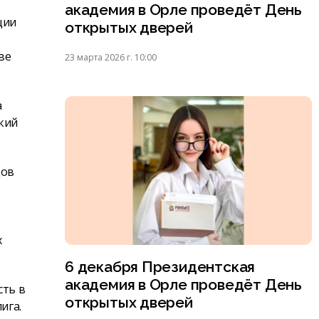
академия в Орле проведёт День
ции
открытых дверей
ве
23 марта 2026 г. 10:00
а
ский
дов
х
6 декабря Президентская
академия в Орле проведёт День
сть в
открытых дверей
ига.