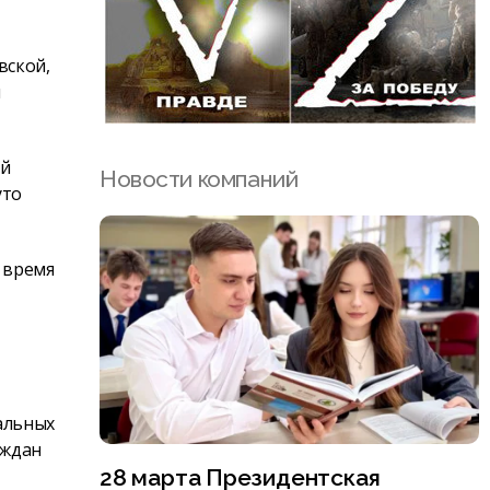
вской,
и
ий
Новости компаний
уто
 время
уальных
аждан
28 марта Президентская