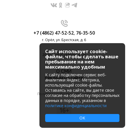
+7 (4862) 47-52-52
,
76-35-50
г. Орёл, ул. Брестская, д. 6
Сайт использует cookie-
2010-2026 © regionorel.ru
файлы, чтобы сделать ваше
пребывание на нем
максимально удобным
О СМИ
К cайту подключен сервис веб-
Реклама на сайте
аналитики Яндекс. Метрика,
использующий cookie-файлы.
Оставаясь на сайте, вы даете свое
Политика конфиденциальности
согласие на обработку персональных
данных в порядке, указанном в
политике конфиденциальности
16+
OK