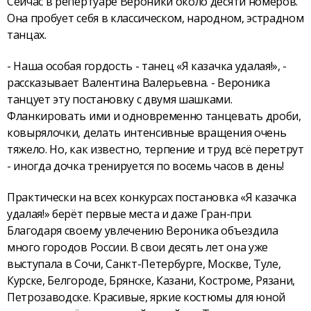
Сейчас в репертуаре Вероники около десяти номеров.
Она пробует себя в классическом, народном, эстрадном
танцах.
- Наша особая гордость - танец «Я казачка удалая!», -
рассказывает Валентина Валерьевна. - Вероника
танцует эту постановку с двумя шашками.
Фланкировать ими и одновременно танцевать дроби,
ковырялочки, делать интенсивные вращения очень
тяжело. Но, как известно, терпение и труд всё перетрут
- иногда дочка тренируется по восемь часов в день!
Практически на всех конкурсах постановка «Я казачка
удалая!» берёт первые места и даже Гран-при.
Благодаря своему увлечению Вероника объездила
много городов России. В свои десять лет она уже
выступала в Сочи, Санкт-Петербурге, Москве, Туле,
Курске, Белгороде, Брянске, Казани, Костроме, Рязани,
Петрозаводске. Красивые, яркие костюмы для юной