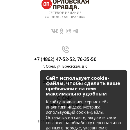
СЕТЕВОЕ ИЗДАНИЕ
«ОРЛОВСКАЯ ПРАВДА»
+7 (4862) 47-52-52
,
76-35-50
г. Орёл, ул. Брестская, д. 6
Сайт использует cookie-
2010-2026 © regionorel.ru
файлы, чтобы сделать ваше
пребывание на нем
максимально удобным
О СМИ
К cайту подключен сервис веб-
Реклама на сайте
аналитики Яндекс. Метрика,
использующий cookie-файлы.
Оставаясь на сайте, вы даете свое
Политика конфиденциальности
согласие на обработку персональных
данных в порядке, указанном в