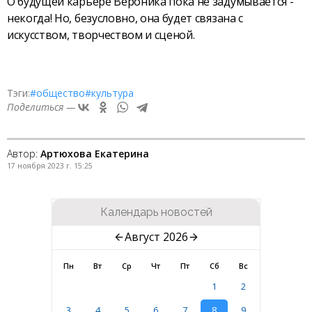
О будущей карьере Вероника пока не задумывается -
некогда! Но, безусловно, она будет связана с
искусством, творчеством и сценой.
Тэги:
#общество
#культура
Поделиться —
Автор:
Артюхова Екатерина
17 ноября 2023 г. 15:25
Календарь новостей
Август 2026
Пн
Вт
Ср
Чт
Пт
Сб
Вс
1
2
3
4
5
6
7
8
9