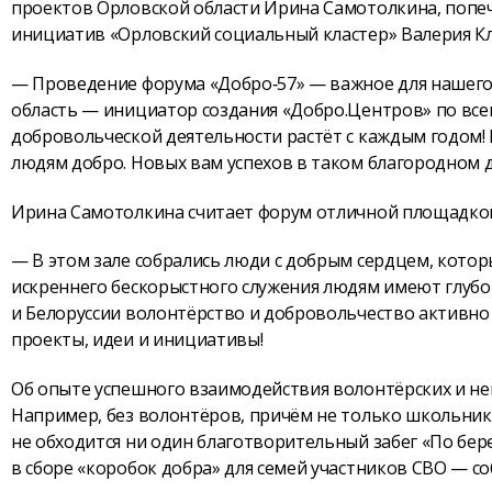
проектов Орловской области Ирина Самотолкина, поп
инициатив «Орловский социальный кластер» Валерия Кл
— Проведение форума «Добро‑57» — важное для нашего
область — инициатор создания «Добро.Центров» по всей
добровольческой деятельности растёт с каждым годом! 
людям добро. Новых вам успехов в таком благородном д
Ирина Самотолкина считает форум отличной площадкой
— В этом зале собрались люди с добрым сердцем, которы
искреннего бескорыстного служения людям имеют глубок
и Белоруссии волонтёрство и добровольчество активн
проекты, идеи и инициативы!
Об опыте успешного взаимодействия волонтёрских и не
Например, без волонтёров, причём не только школьнико
не обходится ни один благотворительный забег «По бер
в сборе «коробок добра» для семей участников СВО — со