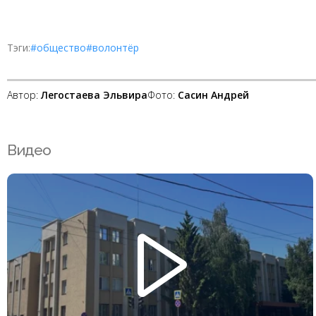
Тэги:
#общество
#волонтёр
Автор:
Легостаева Эльвира
Фото:
Сасин Андрей
Видео