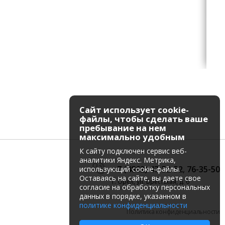
Сайт использует cookie-
файлы, чтобы сделать ваше
пребывание на нем
максимально удобным
К cайту подключен сервис веб-
аналитики Яндекс. Метрика,
+7 (4862) 47-52-52
,
76-35-50
использующий cookie-файлы.
Оставаясь на сайте, вы даете свое
г. Орёл, ул. Брестская, д. 6
согласие на обработку персональных
данных в порядке, указанном в
политике конфиденциальности
Политика конфиденциальности