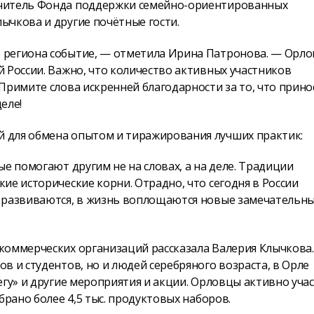
ечитель Фонда поддержки семейно-ориентированных
ычкова и другие почётные гости.
 региона событие, — отметила Ирина Патронова. — Орло
 России. Важно, что количество активных участников
Примите слова искренней благодарности за то, что прино
еле!
 для обмена опытом и тиражирования лучших практик:
е помогают другим не на словах, а на деле. Традиции
ие исторические корни. Отрадно, что сегодня в России
о развиваются, в жизнь воплощаются новые замечательн
коммерческих организаций рассказала Валерия Клычкова.
в и студентов, но и людей серебряного возраста, в Орле
егу» и другие мероприятия и акции. Орловцы активно уча
брано более 4,5 тыс. продуктовых наборов.