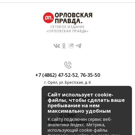
СЕТЕВОЕ ИЗДАНИЕ
«ОРЛОВСКАЯ ПРАВДА»
+7 (4862) 47-52-52
,
76-35-50
г. Орёл, ул. Брестская, д. 6
Сайт использует cookie-
2010-2026 © regionorel.ru
файлы, чтобы сделать ваше
пребывание на нем
максимально удобным
О СМИ
К cайту подключен сервис веб-
Реклама на сайте
аналитики Яндекс. Метрика,
использующий cookie-файлы.