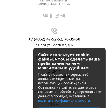
СЕТЕВОЕ ИЗДАНИЕ
«ОРЛОВСКАЯ ПРАВДА»
+7 (4862) 47-52-52
,
76-35-50
г. Орёл, ул. Брестская, д. 6
Сайт использует cookie-
2010-2026 © regionorel.ru
файлы, чтобы сделать ваше
пребывание на нем
максимально удобным
О СМИ
К cайту подключен сервис веб-
Реклама на сайте
аналитики Яндекс. Метрика,
использующий cookie-файлы.
Оставаясь на сайте, вы даете свое
Политика конфиденциальности
согласие на обработку персональных
данных в порядке, указанном в
политике конфиденциальности
16+